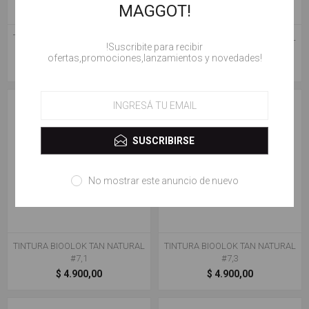
MAGGOT!
TINTURA BIOOLOK TAN NATURAL
TINTURA BIOOLOK TAN NATURAL
!Suscribite para recibir
#6,7
#7
ofertas,promociones,lanzamientos y novedades!
$ 4.900,00
$ 4.900,00
SUSCRIBIRSE
No mostrar este anuncio de nuevo
TINTURA BIOOLOK TAN NATURAL
TINTURA BIOOLOK TAN NATURAL
#7,1
#7,3
$ 4.900,00
$ 4.900,00