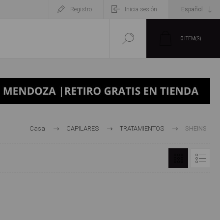
Registro
Inicia sesión
0
ITEM(S)
Casa
CAPILARES
TRATAMIENTOS
SHEINS