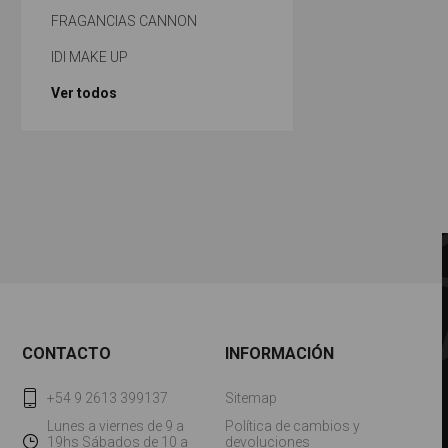
FRAGANCIAS CANNON
IDI MAKE UP
Ver todos
CONTACTO
INFORMACIÓN
+54 9 2613 399137
Sitemap
Lunes a viernes de 9 a
Política de cambios y
19hs Sábados de 10 a
devoluciones