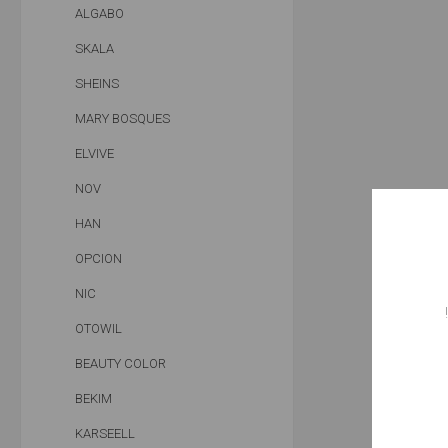
ALGABO
SKALA
SHEINS
MARY BOSQUES
ELVIVE
NOV
HAN
OPCION
NIC
OTOWIL
BEAUTY COLOR
BEKIM
KARSEELL