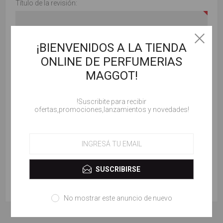
Título de la revisión:
¡BIENVENIDOS A LA TIENDA
Revisar texto:
ONLINE DE PERFUMERIAS
MAGGOT!
!Suscribite para recibir
ofertas,promociones,lanzamientos y novedades!
Valorar:
SUSCRIBIRSE
ENVIAR COMENTARIO
No mostrar este anuncio de nuevo