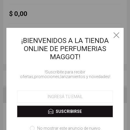
$ 0,00
AÑADIR AL CARRITO
¡BIENVENIDOS A LA TIENDA
ONLINE DE PERFUMERIAS
MAGGOT!
!Suscribite para recibir
ofertas,promociones,lanzamientos y novedades!
RESEÑAS
CONTACTENOS
ESCRIBE TU PROPIO COMENTARIO
SUSCRIBIRSE
Solo los usuarios registrados pueden escribir comentarios
No mostrar este anuncio de nuevo