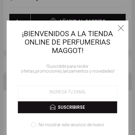
AÑADIR AL CARRITO
¡BIENVENIDOS A LA TIENDA
ONLINE DE PERFUMERIAS
MAGGOT!
RESEÑAS
!Suscribite para recibir
ofertas,promociones,lanzamientos y novedades!
CONTACTENOS
ESCRIBE TU PROPIO COMENTARIO
SUSCRIBIRSE
Solo los usuarios registrados pueden escribir comentarios
No mostrar este anuncio de nuevo
Título de la revisión: