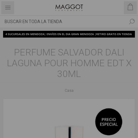
PERFUME SALVADOR DALI
LAGUNA POUR HOMME EDT X
30ML
Casa