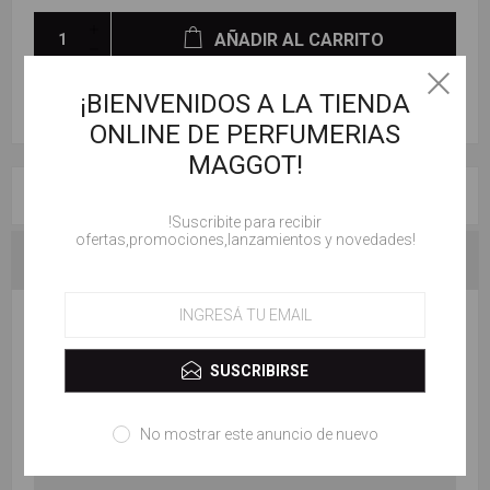
AÑADIR AL CARRITO
¡BIENVENIDOS A LA TIENDA
ONLINE DE PERFUMERIAS
MAGGOT!
RESEÑAS
!Suscribite para recibir
ofertas,promociones,lanzamientos y novedades!
CONTACTENOS
ESCRIBE TU PROPIO COMENTARIO
SUSCRIBIRSE
Solo los usuarios registrados pueden escribir comentarios
Título de la revisión:
No mostrar este anuncio de nuevo