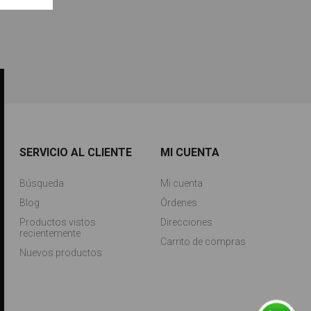
SERVICIO AL CLIENTE
MI CUENTA
Búsqueda
Mi cuenta
Blog
Órdenes
Productos vistos
Direcciones
recientemente
Carrito de compras
Nuevos productos