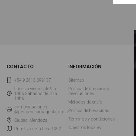
CONTACTO
INFORMACIÓN
+54 9 2613 399137
Sitemap
Lunes a viernes de 9 a
Política de cambios y
19hs Sábados de 10 a
devoluciones
14hs
Métodos de envío
comunicaciones
Política de Privacidad
@perfumeriamaggot.com.ar
Términos y condiciones
Ciudad, Mendoza
Nuestros locales
Primitivo de la Reta 1092