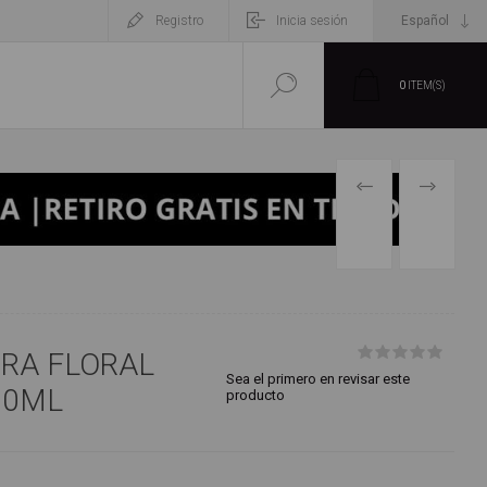
Registro
Inicia sesión
0
ITEM(S)
PRODUCTO
SIGUIENT
PREVIO
PRODUCT
RA FLORAL
Sea el primero en revisar este
100ML
producto