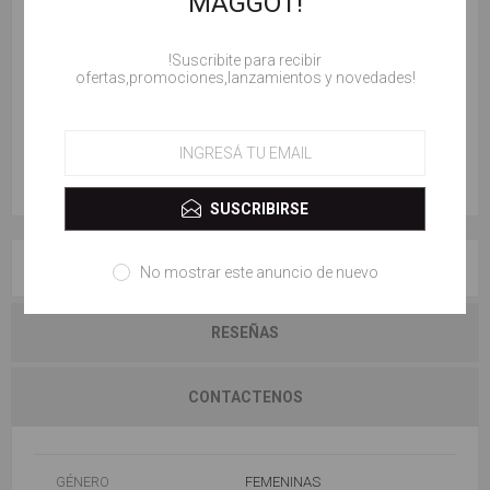
MAGGOT!
Marcas:
VALDEZ
!Suscribite para recibir
ofertas,promociones,lanzamientos y novedades!
AÑADIR AL CARRITO
SUSCRIBIRSE
ESPECIFICACIONES
No mostrar este anuncio de nuevo
RESEÑAS
CONTACTENOS
GÉNERO
FEMENINAS