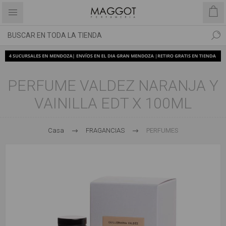
PERFUME VALDEZ NARANJA Y
VAINILLA EDT X 100ML
Casa
FRAGANCIAS
PERFUMES