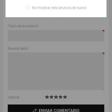
ESCRIBE TU PROPIO COMENTARIO
No mostrar este anuncio de nuevo
Solo los usuarios registrados pueden escribir comentarios
Título de la revisión:
Revisar texto:
Valorar:
ENVIAR COMENTARIO