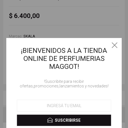
$ 6.400,00
Marcas:
SKALA
¡BIENVENIDOS A LA TIENDA
ONLINE DE PERFUMERIAS
AÑADIR AL CARRITO
MAGGOT!
!Suscribite para recibir
ofertas,promociones,lanzamientos y novedades!
RESEÑAS
CONTACTENOS
SUSCRIBIRSE