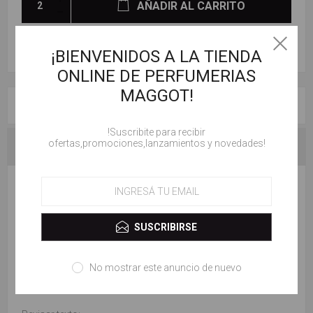
AÑADIR AL CARRITO
¡BIENVENIDOS A LA TIENDA
ONLINE DE PERFUMERIAS
MAGGOT!
RESEÑAS
!Suscribite para recibir
ofertas,promociones,lanzamientos y novedades!
CONTACTENOS
ESCRIBE TU PROPIO COMENTARIO
Solo los usuarios registrados pueden escribir comentarios
SUSCRIBIRSE
Título de la revisión:
No mostrar este anuncio de nuevo