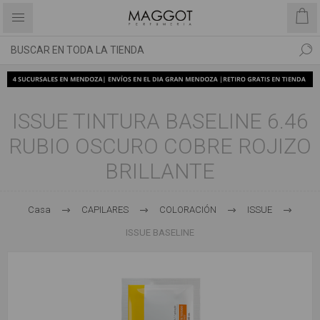
ISSUE TINTURA BASELINE 6.46
RUBIO OSCURO COBRE ROJIZO
BRILLANTE
Casa
CAPILARES
COLORACIÓN
ISSUE
ISSUE BASELINE