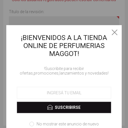
Título de la revisión:
¡BIENVENIDOS A LA TIENDA
Revisar texto:
ONLINE DE PERFUMERIAS
MAGGOT!
!Suscribite para recibir
ofertas,promociones,lanzamientos y novedades!
Valorar:
SUSCRIBIRSE
ENVIAR COMENTARIO
No mostrar este anuncio de nuevo